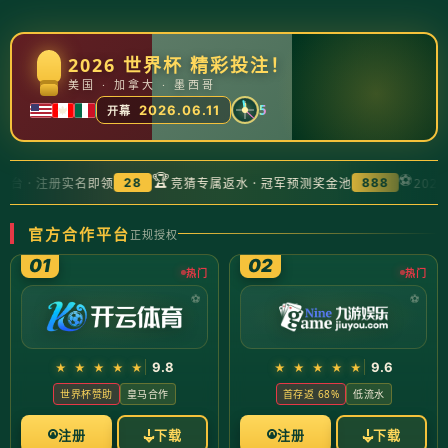
2026 世界杯 精彩投注！
美国 · 加拿大 · 墨西哥
5
2026.06.11
开幕
🏆
⚽
平台 · 注册实名即领
竞猜专属返水 · 冠军预测奖金池
202
28
888
官方合作平台
正规授权
01
02
热门
热门
9.8
9.6
★ ★ ★ ★ ★
★ ★ ★ ★ ★
世界杯赞助
皇马合作
首存返 68%
低流水
注册
下载
注册
下载